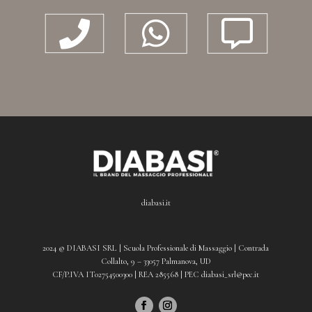



diabasi.it
2024 © DIABASI SRL | Scuola Professionale di Massaggio | Contrada
Collalto, 9 – 33057 Palmanova, UD
CF/P.IVA IT02754500300 | REA 285568 | PEC diabasi_srl@pec.it