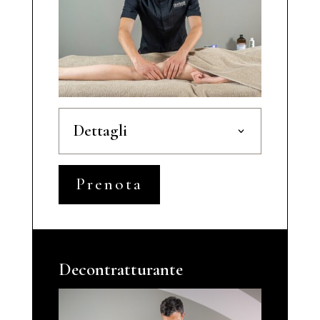
Dettagli
Prenota
Decontratturante