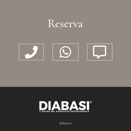
Reserva



diabasi.it