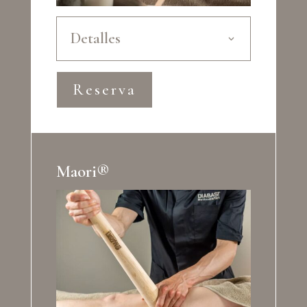
Detalles
Reserva
Maori®