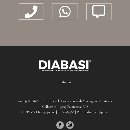



diabasi.it
2024 © DIABASI SRL | Scuola Professionale di Massaggio | Contrada
Collalto, 9 – 33057 Palmanova, UD
CF/P.IVA IT02754500300 | REA 285568 | PEC diabasi_srl@pec.it