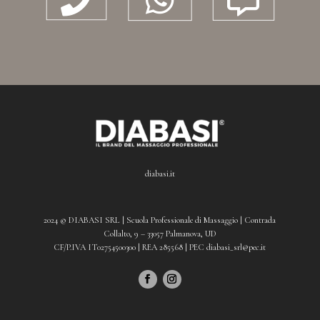
diabasi.it
2024 © DIABASI SRL | Scuola Professionale di Massaggio | Contrada
Collalto, 9 – 33057 Palmanova, UD
CF/P.IVA IT02754500300 | REA 285568 | PEC diabasi_srl@pec.it