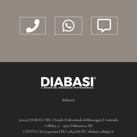



diabasi.it
2024 © DIABASI SRL | Scuola Professionale di Massaggio | Contrada
Collalto, 9 – 33057 Palmanova, UD
CF/P.IVA IT02754500300 | REA 285568 | PEC diabasi_srl@pec.it