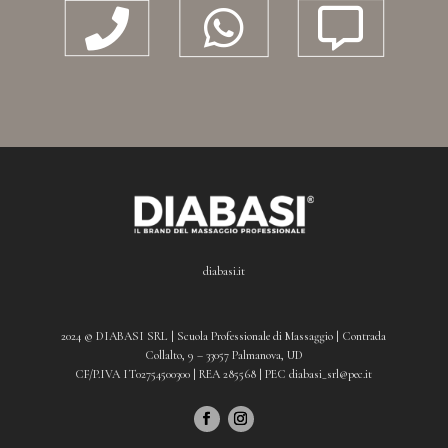



diabasi.it
2024 © DIABASI SRL | Scuola Professionale di Massaggio | Contrada
Collalto, 9 – 33057 Palmanova, UD
CF/P.IVA IT02754500300 | REA 285568 | PEC diabasi_srl@pec.it