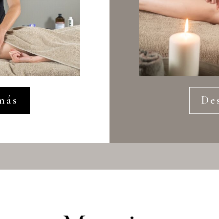
más
De