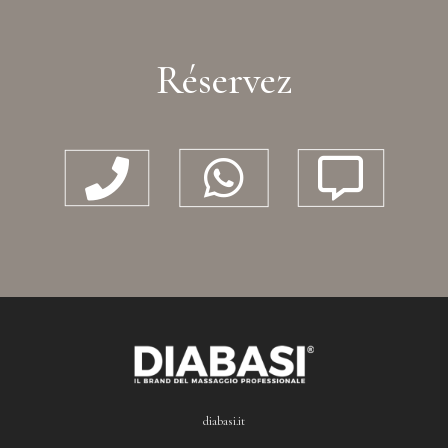
Réservez



diabasi.it