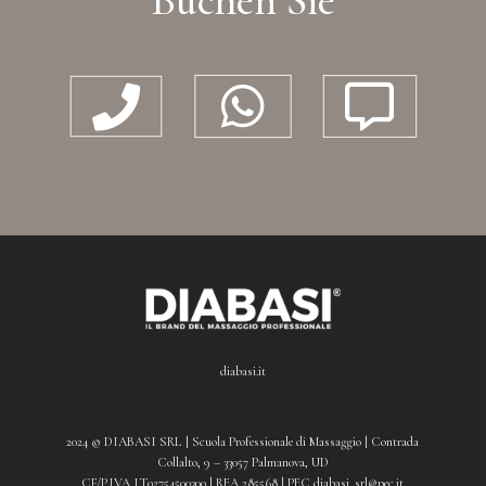
Buchen Sie



diabasi.it
2024 © DIABASI SRL | Scuola Professionale di Massaggio | Contrada
Collalto, 9 – 33057 Palmanova, UD
CF/P.IVA IT02754500300 | REA 285568 | PEC diabasi_srl@pec.it