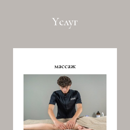
Yслуг
массаж