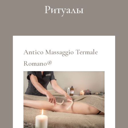
Pитуалы
Antico Massaggio Termale
Romano®