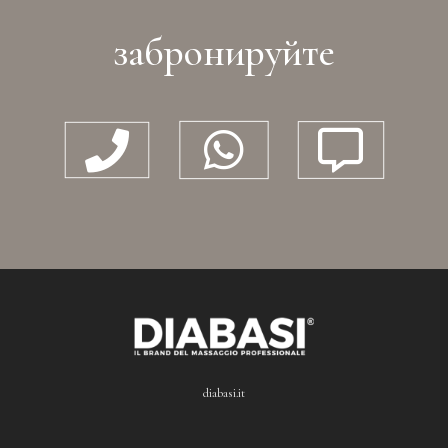
забронируйте



diabasi.it