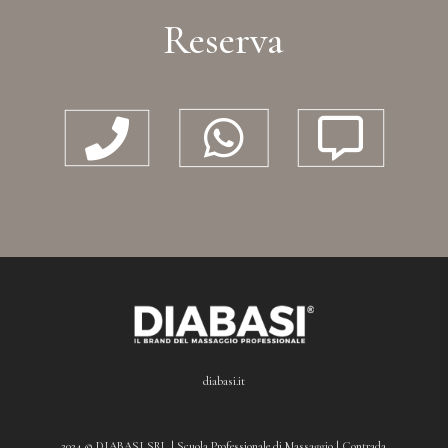
Reserva



diabasi.it
2024 © DIABASI SRL | Scuola Professionale di Massaggio | Contrada