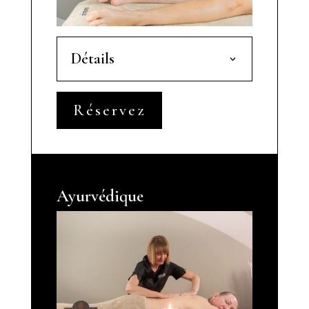
Détails
Réservez
Ayurvédique