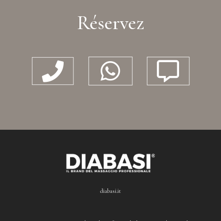
Réservez



diabasi.it