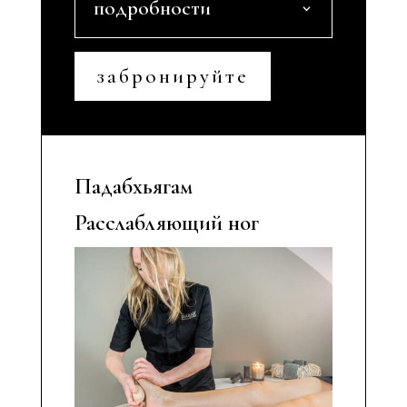
подробности
забронируйте
Падабхьягам
Расслабляющий ног