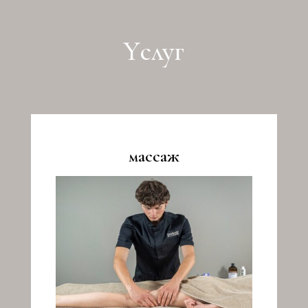
Yслуг
массаж