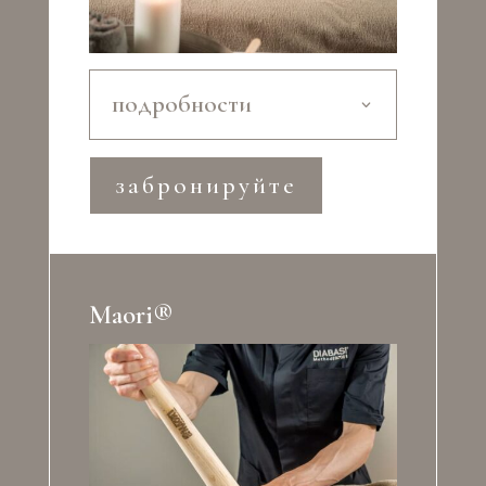
подробности
забронируйте
Maori®