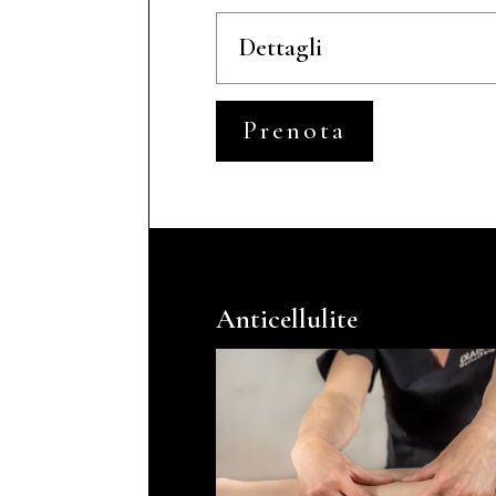
Dettagli
Prenota
Anticellulite