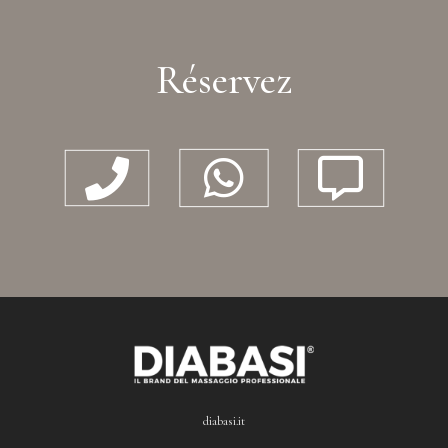
Réservez



diabasi.it