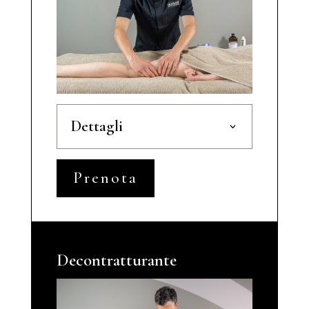
Dettagli
Prenota
Decontratturante