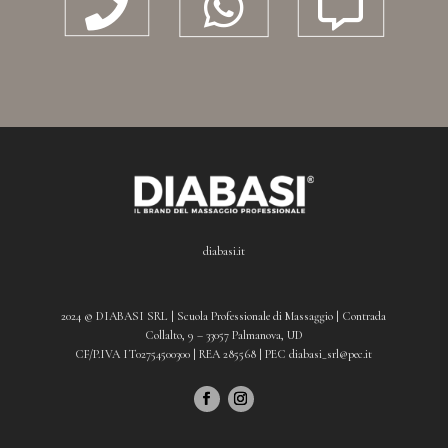



diabasi.it
2024 © DIABASI SRL | Scuola Professionale di Massaggio | Contrada
Collalto, 9 – 33057 Palmanova, UD
CF/P.IVA IT02754500300 | REA 285568 | PEC diabasi_srl@pec.it