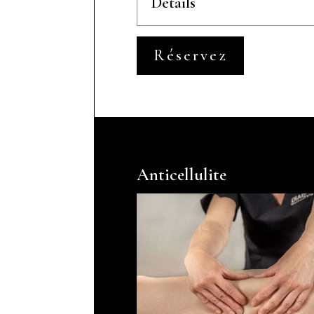
Détails
Réservez
Anticellulite