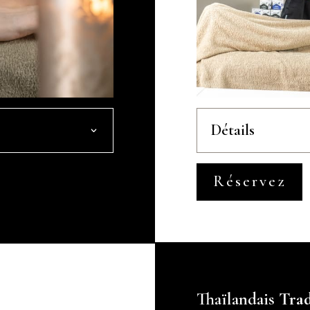
Détails
Réservez
Thaïlandais
Trad