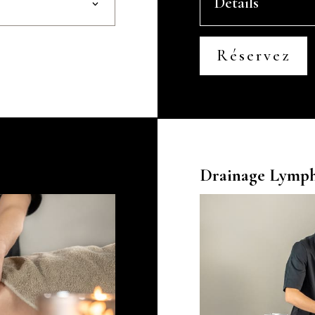
Détails
Réservez
Drainage Lymph