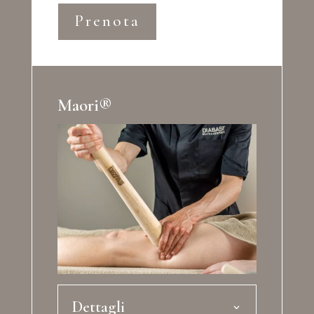
Prenota
Maori®
Dettagli