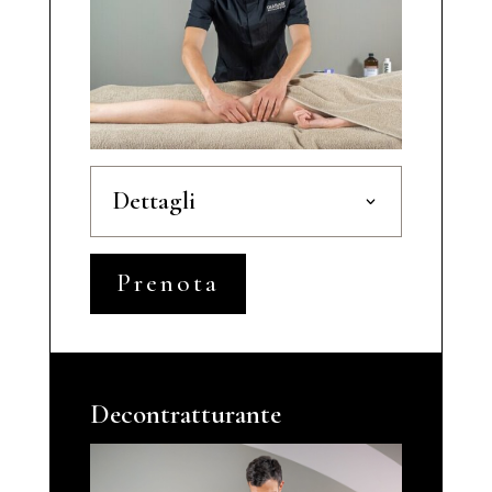
Dettagli
Prenota
Decontratturante