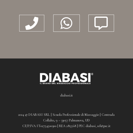



diabasi.it
2024 © DIABASI SRL | Scuola Professionale di Massaggio | Contrada
Collalto, 9 – 33057 Palmanova, UD
CF/P.IVA IT02754500300 | REA 285568 | PEC diabasi_srl@pec.it