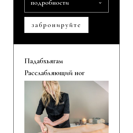
подробности
забронируйте
Падабхьягам
Расслабляющий ног