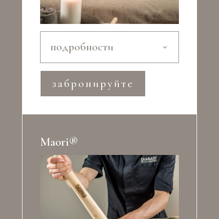
подробности
забронируйте
Maori®