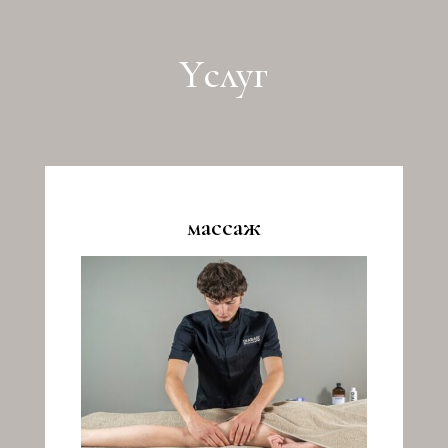
Yслуг
массаж