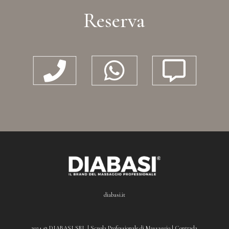
Reserva



diabasi.it
2024 © DIABASI SRL | Scuola Professionale di Massaggio | Contrada