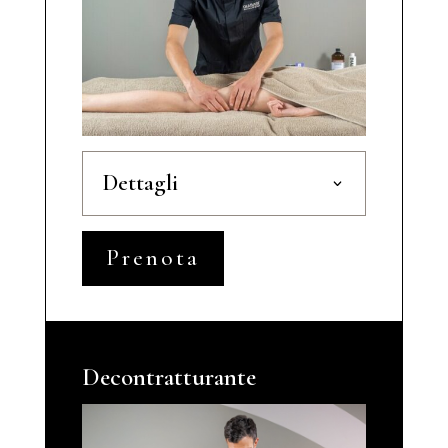
Dettagli
Prenota
Decontratturante