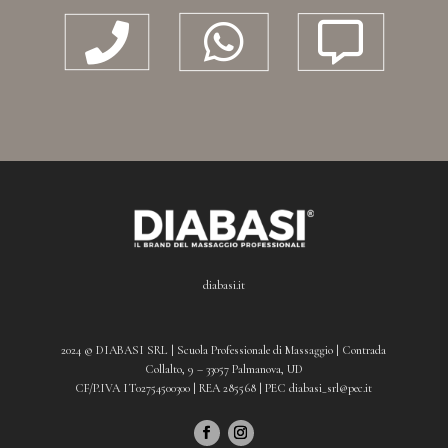



diabasi.it
2024 © DIABASI SRL | Scuola Professionale di Massaggio | Contrada
Collalto, 9 – 33057 Palmanova, UD
CF/P.IVA IT02754500300 | REA 285568 | PEC diabasi_srl@pec.it