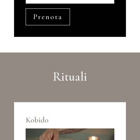
Prenota
Rituali
Kobido