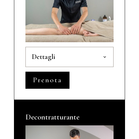
Dettagli
Prenota
Decontratturante